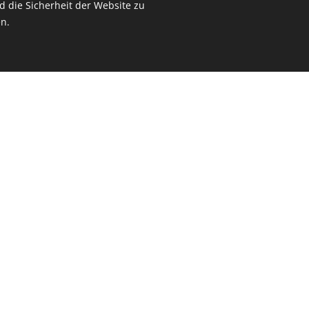
 die Sicherheit der Website zu
Designerprodukten.
n.
Das "Best Secret" i
Ich möchte dir dadur
mehr von "Interior Br
Deine Räume. Deine 
individuellen Möbel.
Meine Kooperationsp