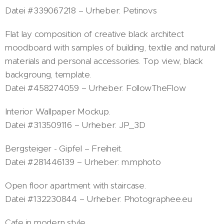
Datei #339067218 – Urheber: Petinovs
Flat lay composition of creative black architect
moodboard with samples of building, textile and natural
materials and personal accessories. Top view, black
backgroung, template.
Datei #458274059 – Urheber: FollowTheFlow
Interior Wallpaper Mockup.
Datei #313509116 – Urheber: JP_3D
Bergsteiger - Gipfel – Freiheit.
Datei #281446139 – Urheber: m.mphoto
Open floor apartment with staircase.
Datei #132230844 – Urheber: Photographee.eu
Cafe in modern style.