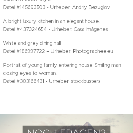
Datei #145693503 - Urheber: Andriy Bezuglov
A bright luxury kitchen in an elegant house.
Datei #437324654 - Urheber: Casa imâgenes
White and grey dining hall.
Datei #186997722 – Urheber: Photographee.eu
Portrait of young family entering house. Smiling man
closing eyes to woman.
Datei #303166431 - Urheber: stockbusters
NOCH FRAGEN?